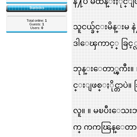
နဲ႔ပဲ မထိန္းႏိုင္ျဖစ
Statistics
Total online:
1
Guests:
1
သူငယ္ခ်င္းမိန္းမ 
Users:
0
ဒါေၾကာင့္ ခြင့္လ
ဘုန္းေတာ္ၾကီး။ 
င္းျဖစ္ႏိုင္တာပဲ။ 
လူ။ ။ မၿပီးေသးဘူ
က္ ကကၽြန္ေတာ္