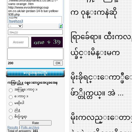
က ၀ုန္းကနဲဆို
ရြာခ်ေရာ။ ထီးကလည
ယ္ခ်င္းမိန္းမက
200
ေျပာၾကပါဦး
မိုးခိုရင္းေကာ္ဖီေသ
ကၽြႏု္တို႔ ၀န္ေဆာင္မႈအေျခအေန
အလြန္ေကာင္း
ဖ်ာ္တိုက္တယ္။ အဲ ...
ေကာင္း
မဆိုးပါ
ညံ႔
မိုးကလည္းေတာ္ေတ
စိတ္ပ်က္စရာ
Results
|
Polls archive
Total of answers:
161