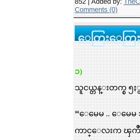
852
|
Added by:
TheC
Comments (0)
ေတြးေတြးျ
၁)
သူငယ္တန္းတက္စ ၅ႏ
“ေမေမ .. ေမေမ
ကာင္ေလးက ၾကိဳက္