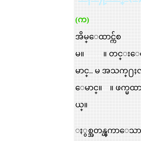
(က)
အိမ္ေထာင္က်စ
မ။
.........
။ တင္းေန
မာင္.. မ အသက္႐ႈလ
ေမာင္။
...
။ ဖက္မထား
ယ္။
ႏွစ္အတန္ၾကာေသ