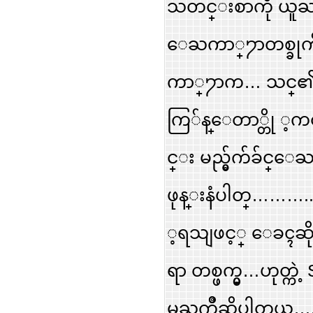
သတင္းစာကို ယူႀ
ေႀကာ္႒ာတစ္ခုကိ
ကာ္႒ာက… သင္၏ အ
ကြ်န္ေတာ္တို ့ကတ
င္း မည္မ်ွက်ခ်င
ဖုန္းနံပါတ္………..
့ရသျဖင့္ ေခၚဆ
ရာ တစ္ဖက္မွ…ဟုတ္ကဲ
မွႀကိဳဆိုပါတယ္