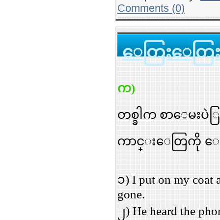
Comments (0)
ေတြးေတြးျ
က)
တစ္ခါက စာေမးပဲြ
ကာင္းေတြကို ေမ
၁) I put on my coat a
gone.
၂) He heard the phon