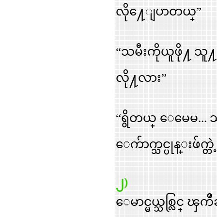
လို႔ေျပာတယ္”
“သမီးကိုယူဖို႔ သူ႔
လို႔လား”
“ရွိတယ္ ေမေမ..
ေက်ာက္သင္ပုန္းဖ်က
၂)
ေမာင္မယ္သစ္လြင္ ၾကိဳ