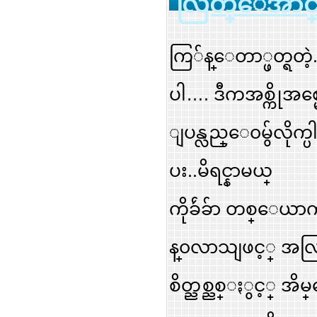
လြတ္ေအာင
ကြ်န္ေတာ္ဖတ္ရတဲ
ပါ…. ဒီကအစ္ကိုအစ္
ျပန္လည္ေ၀မ်ွလိ
ပး..မိရင္နာမယ္
ကိုခ်ဴခ်ာ တစ္ေ
န္၀လာသျဖင့္ အလြ
စိတ္ညစ္ညစ္ႏွင့္ အိမ