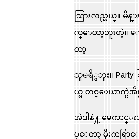
သြားလည္တယ္။ မိန
က္ေတာ့ဘူးတဲ့။
တာ့
သူမရိွဘူး။ Party
ယ္မ တစ္ေယာက္ပဲအိမ
အဲဒါနဲ႔ မေကာင္းပ
ပ္ေတာ့ မိုးကရြာ