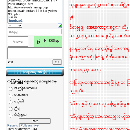
သူျပန္ေျဖလိုက္တာက "ခင္ဗ်ား သိပ္တံုး
၄)
ဒီတစ္ပုဒ္က
"အေၾကာင္းရင္း"
လို႔
ယာက္ထဲ ရယ္ရတာ အားမရလို႔ အားလံုးဝ
နာမည္ေက်ာ္ တကၠသိုလ္ပါေမာကၡၾက
ရီးထြက္ခဲ့သတဲ့။ ရြာရဲ႕စိုက္ပ်
200
တစ္ေန႔မွာေတာ့.....
ေျပာၾကပါဦး
ကၽြႏု္တို႔ ၀န္ေဆာင္မႈအေျခအေန
ေမြးျမဴေရးသမားတစ္ဦးနဲ႔ ေဆ
အလြန္ေကာင္း
ည့္ျပီး...
ေကာင္း
မဆိုးပါ
"ဟို စာဥဆိုတဲ့ ေကာင္မ ဘယ္သြားဦးမွာ
ညံ႔
စိတ္ပ်က္စရာ
"တိမ္ျပာဆိုတဲ့ ဟာမကလည္း ဟိုဘက္ျ
Results
|
Polls archive
Total of answers:
161
"ဟဲ့ ျဖဴ ျမက္ေကာင္းေကာင္းမစာ