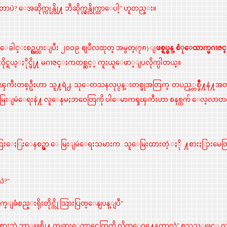
တာပဲ? ေအဆိုက္ကုန္လို႔ ဘီဆိုက္လွန္လိုက္တာေပါ့" ဟူတည္း။
 ေခါင္းစဥ္တပ္ထားျပီး ၂ဝဝ၉ ဧျပီလထုတ္ အမွတ္(၇၈) ျ
ဖစ္ရပ္မွန္ စံုေထာက္မဂၢဇ
ိုင္ရယ္ႏိုင္ဖို႔ မဂၢဇင္းကတစ္ဆင့္ ကူးယူေဖာ္ျပလိုက္ပါတယ္။
ီးတစ္ဦးဟာ သူ႔ရဲ႕ သုေတသနလုပ္ငန္းတစ္ခုအတြက္ တပည့္တစ္ခ်ဳိ႔နဲ႔အ
ဳိးေရး၊ ေမြးျမဴေရးနဲ႔ လူေနမႈဘဝေတြကို ပါေမာကၡၾကီးဟာ စနစ္တက် ေလ့လာ
ြးေႏြးေနစဥ္မွာ ေမြးျမဴေရးသမားက သူေမြးထားတဲ့ ႏို႔စားႏြား
လဲ?"
ခံစည္းရိုးတိုင္ကို သြားပြတ္ေနျပန္ျပီ"
းဘဲ ဘာျဖစ္လို႔ တျခားေကာင္မေတြကို လိုက္ေဝွ႔ေနတာလဲ" စသည္ျဖင့္ လွမ