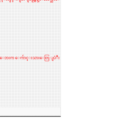
႕ ေဘးက ေက်ာင္းသားေတြ ျပံဳး