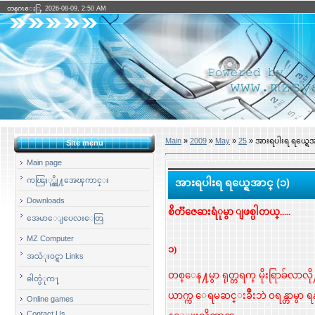
တနဂၤေႏြ, 2026-08-09, 2:50 AM
Main
»
2009
»
May
»
25
» အားရပါးရ ရယ္ရေအ
Site menu
Main page
ကၽြႏု္ပ္တို႔အေၾကာင္း
အားရပါးရ ရယ္ရေအာင္ (၁)
Downloads
စိတၱဇေဆးရံုမွာ ျဖစ္ပါတယ္.....
အေမာေျပေလးေတြ
MZ Computer
၁)
အသံုး၀င္ရာ Links
တစ္ေန႔မွာ ရုတ္တရက္ မိုးရြာခ်လ
ဓါတ္ပံုက႑
ယာက္က ေရမဆင္းခ်ဳိးဘဲ ဝရန္တာမွ
Online games
Contact Us