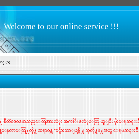
Welcome to our online service !!!
ာင္ (၁)
ာလို႔ စိတၱဇေဝဒနာသည္ေတြအားလံုး အကၤ်ီ၊ ဇလံုေတြ ယူျပီး မိုးေရဆင္း
ာ ရန္ေနတာေတြ႔လို႔ ဆရာဝန္က
"ခင္ဗ်ားဘာျဖစ္လို႔ သူတို႔နဲ႔အတူ ေရမဆင္းခ်ဳ