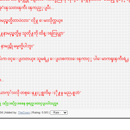
အ့ံၾသတၾကီး ၾကည့္ျပီး....
ာမည္မွတ္မိတာပဲလား" လို႔ ေမးလိုက္တယ္။
ာမည္မွတ္မိမွ သူတို႔ကို ထိန္းရလြယ္တာ"
 နာမည္ကို မမွတ္မိပါဘူး"
႕ ဇနီးက ဝင္ေျပာတယ္။ သူမရဲ႕ ေျပာစကားေၾကာင့္ ပါေမာကၡၾကီးရဲ
..
ယာက္်ားလို တစ္ေန႔ႏွစ္ၾကိမ္ ႏို႔မွ မညႇစ္ရဘဲ"
ရယ္ဖုိ႔ ႏိုင္းႏိုင္းစေန စုစည္းတင္ျပပါသည္။
904 |
Added by
:
TheCross
|
Rating
: 0.0/0 |