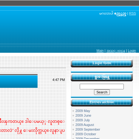
မဂၤလာပါ
ဧည့္သည္
|
RSS
Main
|
အသင္း၀င္ရန္
|
Login
Login form
ရွာေဖြရန္
4:47 PM
Entries archive
2009 May
2009 June
2009 July
ခ်ဳိးၾကတယ္။
ဒါေပမယ့္ လူတစ္ေ
2009 August
2009 September
ိးတာလဲ" လို႔ ေမးလိုက္တယ္။ လူနာျပ
2009 October
2009 December