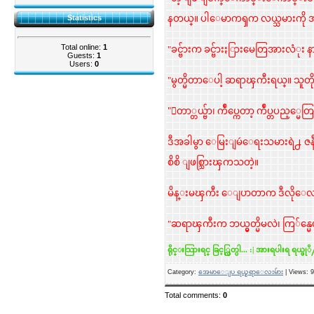
Statistics
နတယ္။ ပါေမာကၡက လယ္သမားကို 
Total online:
1
"ခင္ဗ်ားက ခင္ဗ်ားႏြားမေတြအားလံုး န
Guests:
1
Users:
0
"မွတ္မိတာေပါ့ ဆရာၾကီးရယ္။ သူတို႔န
"ေတာ္တယ္ဗ်ာ၊ က်ဳပ္ကေတာ့ က်ဳပ္တပည့္မေတြ
ဒီအခါမွာ ေမြးျမဴေရးသမားရဲ
စိစိ ျဖစ္သြားၾကသတဲ့။
မိန္းမၾကီး ေျပာတာက ဒီလိုေလ.
"ဆရာၾကီးက ဘယ္မွတ္မိမလဲ၊ ကြ်န္မေ
ရိုင္းသြားရင္ ခြင့္လြတ္ပါ... :| အားရပါးရ 
Category
:
အေမာေျပ ရယ္စရာေလးမ်ား
|
Views
: 
Total comments
:
0