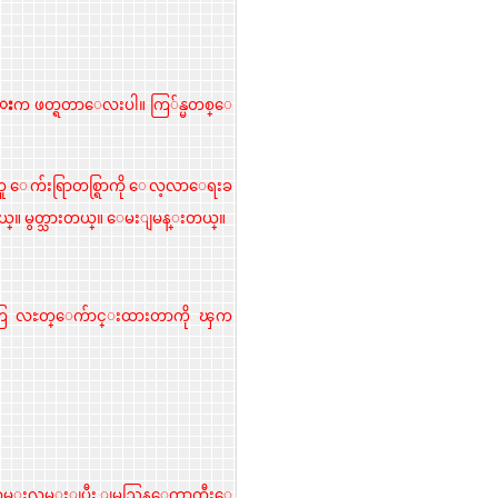
င္း
က ဖတ္ရတာေလးပါ။ ကြ်န္မတစ္ေ
တူ ေက်းရြာတစ္ရြာကို ေလ့လာေရးခ
တယ္။ မွတ္သားတယ္။ ေမးျမန္းတယ္။
မေတြ လႊတ္ေက်ာင္းထားတာကို ၾက
္းလွမ္းျပီး ျမည္တြန္ေတာက္တီးေ