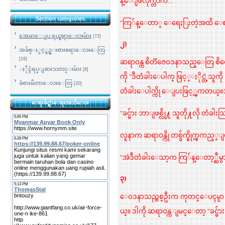
န္ေျဖလိုက္တာက...
Section categories
"ကြ်န္ေတာ္ ေရေႏြးတဲ့အထိ ေ
အေမာေျပ ရယ္စရာေလးမ်ား
[72]
၂)
အခ်စ္ႏွင့္စဥ္းစားစရာေလးေတြ
[18]
ဆရာဝန္က စိတၱဇေဝဒနာသည္ေတြ စိတ္အေျခ
ႏိုင္ငံရပ္ျခားသတင္းမ်ား
[8]
ကို "ဒီတံခါးေပါက္ ဖြင့္ႏိုင္တဲ့
ခံစားမိတာေလးေတြ
[20]
တံခါးေပါက္ကို ေျပးဖြင့္ၾကတယ္။
ေရးခ်င္ရာေရးအသိေပး
"ခင္ဗ်ား ဘာျဖစ္လို႔ သူတို႔လို တံခါးသ
လူနာက ဆရာဝန္ကို တစ္ခ်က္စိုက္ၾကည္
"အဲဒီတံခါးေသာ့က ကြ်န္ေတာ့္ဆီမွာဗ
၃)
ေဝဒနာသည္တစ္ဦးက ကုတင္ေပၚမွာ ပက္
ယ္။ ဒါကို ဆရာဝန္က ျမင္ေတာ့
"ခင္ဗ