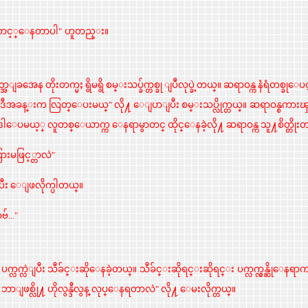
စာင့္ေနတာပါ"
ဟူတည္း။
အေန တိုးတက္မႈ ရွိမရွိ စမ္းသပ္ခ်က္တစ္ခု ျပဳလုပ္ခဲ့တယ္။
ဆရာဝန္က နံရံတစ္ခုေ
သူကို ဒီအခန္းက လြတ္ေပးမယ္"
လို႔ ေျပာျပီး စမ္းသပ္လိုက္တယ္။ ဆရာဝန္စကာ
ဒါေပမယ့္ လူတစ္ေယာက္က ေနရာမွာတင္ ထိုင္ေနခဲ့လို႔ ဆရာဝန္က သူ႔စိတ္တိုးတက္
ြားမဖြင့္တာလဲ"
့ျပီး ေျဖလိုက္ပါတယ္။
်..."
လက္လဲျပီး သီခ်င္းဆိုေနခဲ့တယ္။ သီခ်င္းဆိုရင္းဆိုရင္း
ပက္လက္လွန္ဆိုေနရာက
်ား ဘာျဖစ္လို႔ ဟိုလွန္ဒီလွန္ လုပ္ေနရတာလဲ" လို႔ ေမးလိုက္တယ္။