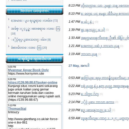
8:13 PM
တိုးတက္လာေသာ ျမန္မာ့ ဘန္းစကားမ
Section categories
8:10 PM
ေခတ္ေပၚ ၿမန္မာ အီဒီယမ္ စကားလံ
အေမာေျပ ရယ္စရာေလးမ်ား
[72]
1:47 PM
မ ယံု နဲ ့
(0)
အခ်စ္ႏွင့္စဥ္းစားစရာေလးေတြ
1:39 PM
ရွာ ၾကည့္ ေပါ့
(0)
[18]
1:33 AM
အရက္သမားၾကီးတစ္္ဦး၏ အိပ္ဖြင့္ကဗ်
ႏိုင္ငံရပ္ျခားသတင္းမ်ား
[8]
1:21 AM
အေကာင္းဆံုး ဘာသာျပန္
(0)
ခံစားမိတာေလးေတြ
[20]
1:19 AM
ဘာသာျပန္
(0)
ေရးခ်င္ရာေရးအသိေပး
27 May, အဂၤါ
0:53 AM
ဆက္သြယ္ေရးမွ တာ၀န္ရွိလူႀကီးမင္းမ်ာ
0:22 AM
ငရဲျပည္ နဲ႕ နတ္ျပည္ အထူးအျမန
5:23 PM
ေဒါက္တာ ဂ်က္
(0)
2:14 PM
ႏိုင္ငံျခား ဘာသာ စကား
(0)
2:10 PM
စဥ္းစားၾကည့္ေပါ့
(0)
6:59 AM
လူၾကီးလူေကာင္း ႏွင့္ ပတ္သက္ေသာ