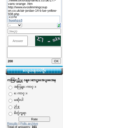
200
ေျပာၾကပါဦး
ကၽြႏု္တို႔ ၀န္ေဆာင္မႈအေျခအေန
အလြန္ေကာင္း
ေကာင္း
မဆိုးပါ
ညံ႔
စိတ္ပ်က္စရာ
Results
|
Polls archive
Total of answers:
161