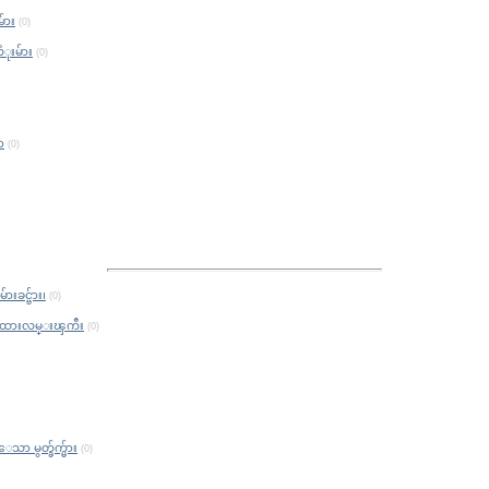
်ား
(0)
ုးမ်ား
(0)
ာ
(0)
းခင္ဗ်ား၊
(0)
္ရထားလမ္းၾကီး
(0)
 မွတ္ခ်က္မ်ား
(0)