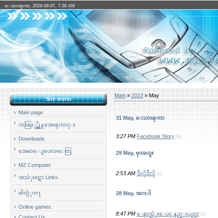
ေသာၾကာ, 2026-08-07, 7:38 AM
Main
»
2013
»
May
Site menu
Main page
31 May, ေသာၾကာ
ကၽြႏု္ပ္တို႔အေၾကာင္း
3:27 PM
Facebook Story
(0)
Downloads
အေမာေျပေလးေတြ
29 May, ဗုဒၶဟူး
MZ Computer
2:53 AM
ဒီလိုဒီလို
(0)
အသံုး၀င္ရာ Links
ဓါတ္ပံုက႑
28 May, အဂၤါ
Online games
8:47 PM
ေနာက္ဆံုးေပၚ နည္းပညာ
(0)
Contact Us