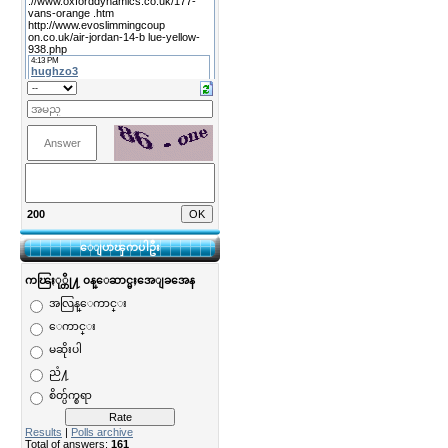
200
ေျပာၾကပါဦး
ကၽြႏု္တို႔ ၀န္ေဆာင္မႈအေျခအေန
အလြန္ေကာင္း
ေကာင္း
မဆိုးပါ
ညံ႔
စိတ္ပ်က္စရာ
Results
|
Polls archive
Total of answers:
161