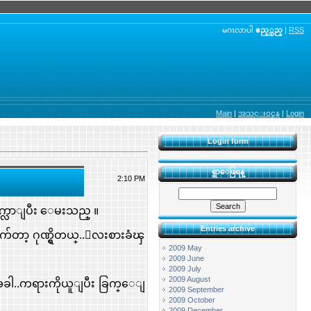
မဂၤလာပါ
ဧည့္သည္
|
RSS
Main
|
အသင္း၀င္ရန္
|
Login
Login form
ရွာေဖြရန္
2:10 PM
က္လာျပီး ေမးသည္ ။
Entries archive
်ေတာ့ ဂုဏ္ရွိတယ္..ေလးစားခံၾ
2009 May
2009 June
2009 July
2009 August
ခါ..ကရားကိုယူျပီး ခြက္ေျ
2009 September
2009 October
2009 December