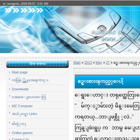
ေသာၾကာ, 2026-08-07, 5:01 AM
Main
»
2013
»
May
»
27
» စဥ္းစားၾကည့္
Site menu
Main page
ကၽြႏု္ပ္တို႔အေၾကာင္း
စဥ္းစားၾကည့္ေပါ့
Downloads
ေရွးေဟာင္း တရုတ္အေတြးအေခ
အေမာေျပေလးေတြ
" မ်က္ႏွာမ်ားတဲ့ မိန္းမေတြ
MZ Computer
အသံုး၀င္ရာ Links
ကရတယ္...ဘာျဖစ္လို ့လဲ.."
ဓါတ္ပံုက႑
ကြန္ျဖဴးရွပ္ က ဘာမွ မေျ
Online games
ခာက္ခြက္ထဲ ေလာင္းထည့္သည္
Contact Us