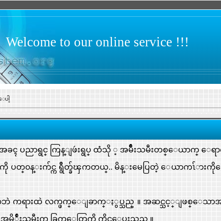
Welcome to our online service !!!
ေပါ့
ၚ ပညာရွင္ ကြန္ျဖဴးရွပ္ ထံသို ့ အမ်ိဳးသမီးတစ္ေယာက္ ေရာ
ကို ပတ္၀န္းက်င္က ရွဳတ္ခ်ၾကတယ္.. မိန္းမေပြတဲ့ ေယာကၤ်ားကိုက
ပာဘဲ ကရားထဲ လက္ဖက္ေျခာက္ႏွပ္သည္ ။ အဆင္သင့္ျဖစ္ေသာအ
။ အမိ်ဳးသမီးက ခြက္ေတြကို ကိုင္ေပးသည္ ။