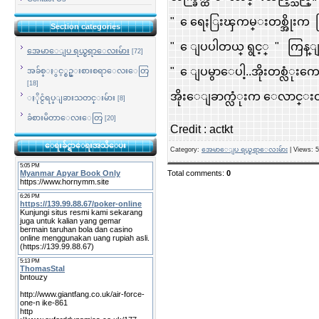
" ေရေႏြးၾကမ္းတစ္အိုးက ခ
Section categories
" ေျပပါတယ္ ရွင့္ " ကြန္ျဖ
အေမာေျပ ရယ္စရာေလးမ်ား
[72]
" ေျပမွာေပါ့..အိုးတစ္လံုးက
အခ်စ္ႏွင့္စဥ္းစားစရာေလးေတြ
[18]
အိုးေျခာက္လံုးက ေလာင္းထည့
ႏိုင္ငံရပ္ျခားသတင္းမ်ား
[8]
ခံစားမိတာေလးေတြ
[20]
Credit : actkt
ေရးခ်င္ရာေရးအသိေပး
Category
:
အေမာေျပ ရယ္စရာေလးမ်ား
|
Views
: 
Total comments
:
0