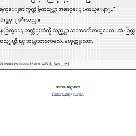
ြက္ေျခာက္ခြက္ထဲ မွ်ထည့္တာ အဆင္ေျပတယ္ေနာ္.."
ဴးရွပ္ ျပံဳးသည္ ။
ေန ခြက္ေျခာက္လံုးထဲကို ထည့္တာ သဘာ၀က်တယ္ေလ...အဲ..ခြက္တစ္ခြ
္မယ္ဆိုရင္ ဘယ္သဘာ၀က်မလဲ..မဟုတ္ဘူးလား..."
505 |
Added by
:
7nternet
|
Rating
: 0.0/0 |
အသင္း၀င္မ်ားသာ
[
အသင္း၀င္ရန္
|
Login
]