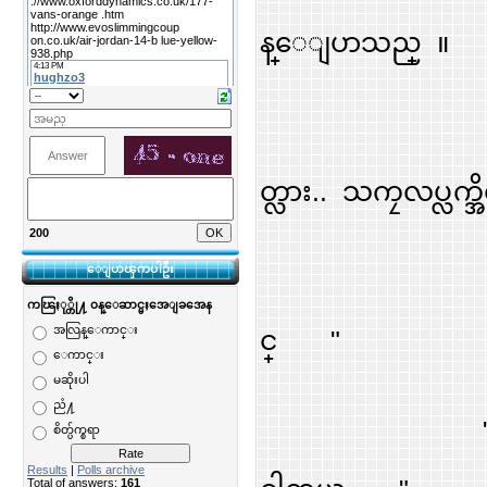
န္ေျပာသည္ ။
" ဟုတ္ကဲ့
တ္လား.. သကၠလပ္လက္အ
200
ေျပာၾကပါဦး
သားေရ လ
ကၽြႏု္တို႔ ၀န္ေဆာင္မႈအေျခအေန
အလြန္ေကာင္း
င္ "
ေကာင္း
မဆိုးပါ
ညံ႔
" သားေရ 
စိတ္ပ်က္စရာ
Results
|
Polls archive
Total of answers:
161