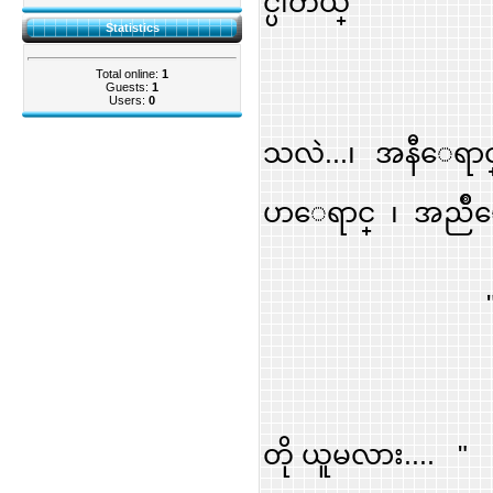
င္ပါတယ္ "
Statistics
Total online:
1
" ဘာအေရ
Guests:
1
Users:
0
သလဲ...၊ အနီေရာ
ပာေရာင္ ၊ အညိ
" အညိဳ
" အရွည္
တို ယူမလား.... "