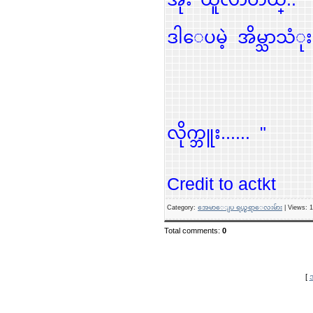
ဒါေပမဲ့ အိမ္သာသံုး
စကၠဴ က်ဳ
လိုက္ဘူး...... "
Credit to actkt
Category
:
အေမာေျပ ရယ္စရာေလးမ်ား
|
Views
: 
Total comments
:
0
[
အ