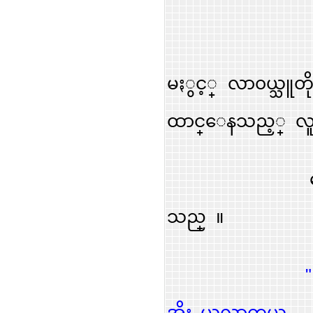
ဤတြင္
မႏွင့္ လာ၀ယ္သူတိ
ထာင္ေနသည့္ လူ
ေယာက္က ေန
သည္ ။
အိုး ယူလာတယ္.. 