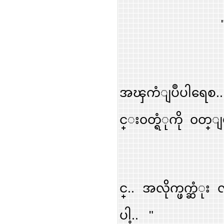
" အတိုပဲ 
" ဟုတ္ကဲ
အၾကံျပဳပါရေစ..
င္း၀တ္ရံုကို ၀တ္ျပ
ပိုမေကာ
င္.. အလိုက္ဖက္ဆံု
ပါ့.. "