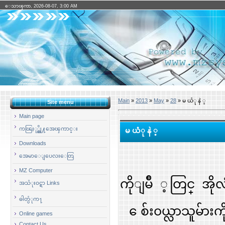
ေသာၾကာ, 2026-08-07, 3:00 AM
Main
»
2013
»
May
»
28
» မ ယံု နဲ ့
Site menu
Main page
ကၽြႏု္ပ္တို႔အေၾကာင္း
မ ယံု နဲ ့
Downloads
၁၉၅၀ ခု
အေမာေျပေလးေတြ
MZ Computer
ကိုျမိဳ ့တြင္ အို
အသံုး၀င္ရာ Links
ဓါတ္ပံုက႑
ေစ်း၀ယ္လာသူမ်ားက
Online games
Contact Us