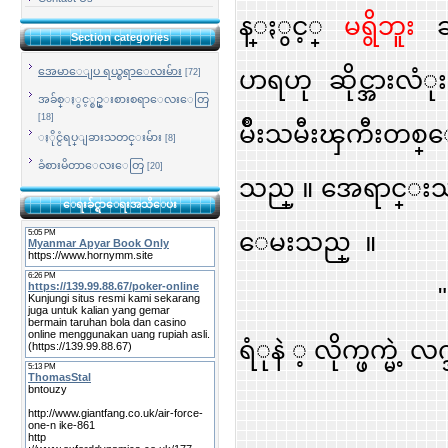
န္ႏွင့္
မရွိဘူး
ဆ
Section categories
အေမာေျပ ရယ္စရာေလးမ်ား
ပာရဟု ဆိုင္အားလံ
[72]
အခ်စ္ႏွင့္စဥ္းစားစရာေလးေတြ
[18]
မ်ိဳးသမီးၾကီးတစ္ေ
ႏိုင္ငံရပ္ျခားသတင္းမ်ား
[8]
ခံစားမိတာေလးေတြ
[20]
သည္ ။ အေရာင္းသ
ေရးခ်င္ရာေရးအသိေပး
ေမးသည္ ။
" က်မရဲ
ရံုနဲ ့ လိုက္ဖက္မဲ့ 
အေရာင