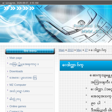
ေသာၾကာ, 2026-08-07, 4:53 AM
Main
»
2013
»
May
»
27
» ေဒါက္တာ ဂ်က္
Site menu
Main page
ကၽြႏု္ပ္တို႔အေၾကာင္း
ေဒါက္တာ ဂ်က္
Downloads
ေဆးကုသျမန္သျဖင့္ " ေဒါက္
အေမာေျပေလးေတြ
အဘြားၾကီး တစ္ဦး ၀
MZ Computer
" ေဒါက္တာ..ေဒၚေဒၚ အသာ
အသံုး၀င္ရာ Links
" အေဒၚ့အသက္ ဘယ္ေလာက
ဓါတ္ပံုက႑
" ၉၀ ပါ "
Online games
" ဒီအရြယ္အထိ ၀ါးခဲ့ျပီပဲ
Contact Us