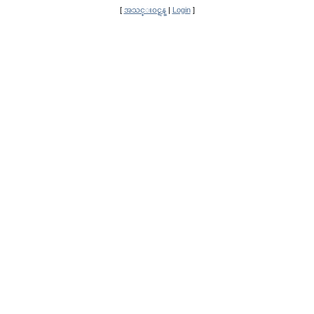
[
အသင္း၀င္ရန္
|
Login
]