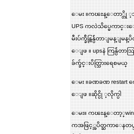
ေမး ။ကၽႊန္ေတာ္တို ့ဘက္
UPS ကလဲသိပ္မေကာင္း
မီးပ်က္ခ်ိန္ကြန္ပ်ဴတာျမန္ျမန္
ပိတ
ေျဖ ။ upsနဲ ကြန္ပ်ဴတာသြယ
ခ်က္ခ်င္းပိတ္သြားရေစမယ္
ေမး ။ခဏခဏ restart 
ေျဖ ။ဆိုင္ပို ့လိုက္ပါ
ေမး။ ကၽႊန္ေတာ့္wi
ကအဖြင့္အပိတ္ႀကာေနတယ္ဘယ