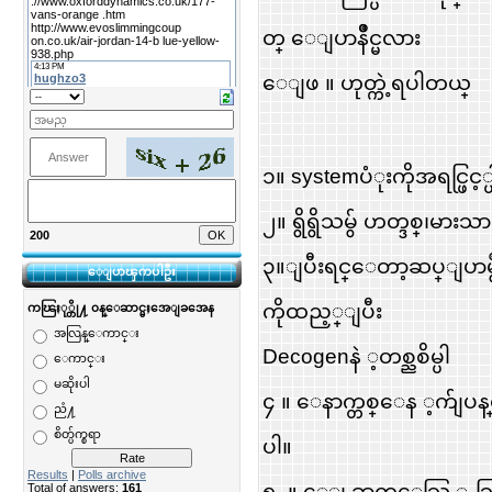
တ္ ေျပာနိဳင္မလား
ေျဖ ။ ဟုတ္ကဲ့ရပါတယ္
၁။ systemပံုးကိုအရင္ဖြင့္ပ
၂။ ရွိရွိသမွ် ဟတ္ဒစ္၊မား
200
၃။ျပီးရင္ေတာ့ဆပ္ျပာမွဳန
ေျပာၾကပါဦး
ကိုထည့္ျပီး
ကၽြႏု္တို႔ ၀န္ေဆာင္မႈအေျခအေန
အလြန္ေကာင္း
Decogenနဲ ့တစ္ညစိမ္ပါ
ေကာင္း
မဆိုးပါ
၄ ။ ေနာက္တစ္ေန ့က်ျ
ညံ႔
စိတ္ပ်က္စရာ
ပါ။
Results
|
Polls archive
၅ ။ ေျခာက္ေသြ ့သြ
Total of answers:
161