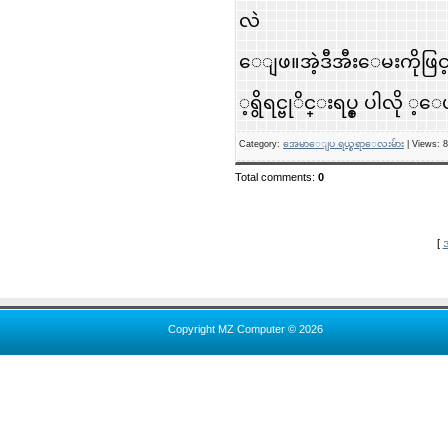
လဲ
ေျဖ။အဲ့ဒီအီးေမးကိုဖြင္
့ရွိရင္ဗုိင္းရပ္စ္ ပါလို ့
Category
:
အေမာေျပ ရယ္စရာေလးမ်ား
|
Views
: 
Total comments
:
0
[
အ
Copyright MZ Computer © 2026