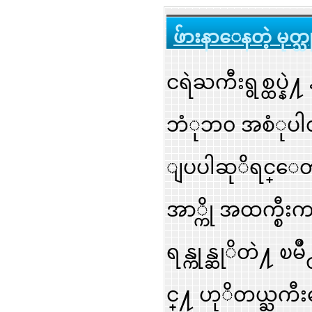
ဖ်ားနာေနတဲ့ မုတ္သုန္
ငရဲႀကီးရွစ္ထပ္န
ဘံုဘ၀ အစံုပါတဲ႔
ျပပါဆုိရင္ေတ
အာ္ကို အထက္စီ
ရန္ကုန္ဆုိတဲ႔ ၿမိ
င္႔ ဟုိတယ္ႀက