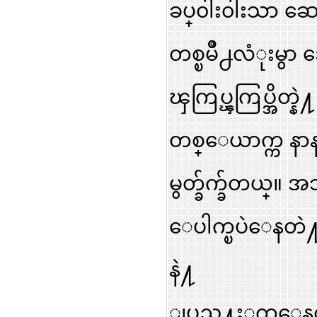
ခပ္၀ါး၀ါးသာ ဆေ
တစ္ၿမိဳ႕လံုးမွ
ၾကြပ္ၾကြပ္အိတ္နဲ
တစ္ေယာက္က နာ
မွတ္ခ်က္ခ်တယ္။ 
ေပါက္ၿပဲေနတ
နဲ႔
ျပည္႔ႏွက္ေနတ