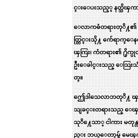
င္းေပးသည့္ နတ္သိၾကား
ေလာကဓံတရားတုိ႔၏ ရ
တ္တြင္းသို႔ က်ေရာက္ေနရ
ၾကြး၊ ကံတရား၏ ႐ိုက္ပုတ
ဦးေခါင္းသည္ ေသြးသံတ
တ္။
ဤေဒါသေလာဘတုိ႔ ၾကီး
သျခင္းတရားသည္ ေၾကာက္မ
သုိ႔ေသာ္ ငါကား မတုန္လႈ
ည္း ဘယ္ေတာ့မွ် မေၾက