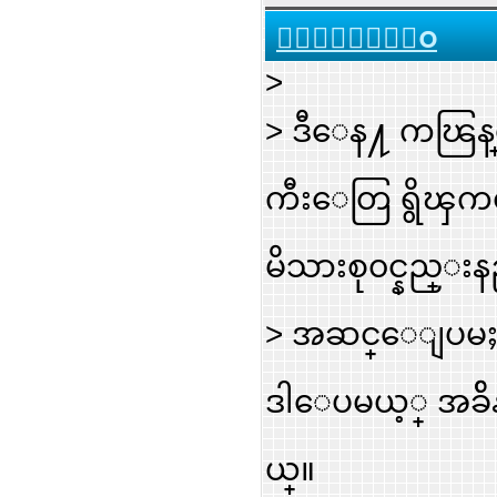
၀ိေရာဓိဘ၀
>
> ဒီေန႔ ကၽြန္ေ
ကီးေတြ ရွိၾ
မိသားစု၀င္နည္း
> အဆင္ေျပမႈေ
ဒါေပမယ့္ အခ်
ယ္။