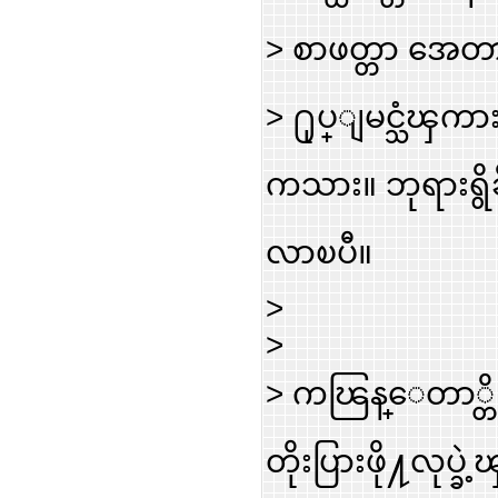
> စာဖတ္တာ အ
> ႐ုပ္ျမင္သံၾ
ကသား။ ဘုရားရွ
လာၿပီ။
>
>
> ကၽြန္ေတာ္တို႔ရ
တိုးပြားဖို႔လု