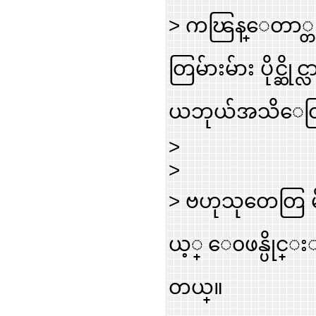
> ကၽြန္ေတာ္တု
တြမ်ားမ်ား ပိုင္
ယဘုယ်အသိေတ
>
>
> ဗဟုသုတေတြ 
ယ့္ ေ၀ဖန္ပိုင
တယ္။