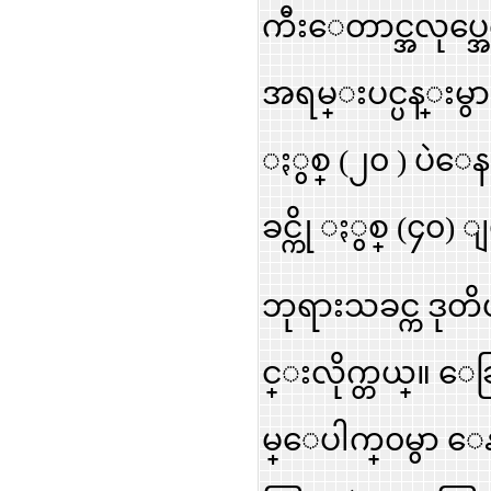
ကီးေတာင္အလုပ္အ
အရမ္းပင္ပန္းမွ
ႏွစ္ (၂၀ ) ပဲေ
ခင္ကို ႏွစ္ (၄၀) ျပ
ဘုရားသခင္က ဒုတ
င္းလိုက္တယ္။ ေ
မ္ေပါက္၀မွာ ေနၿပ