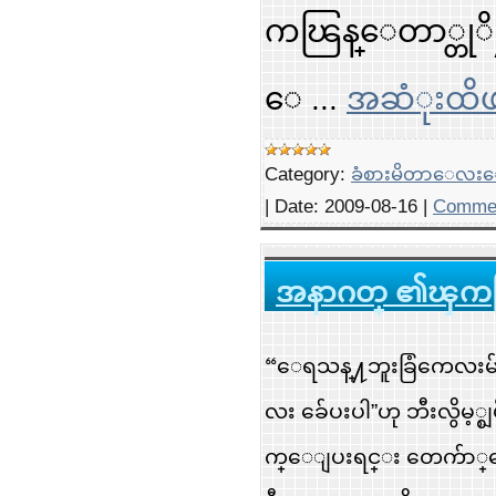
ကၽြန္ေတာ္တုိ႔
ေ
...
အဆံုးထိဖတ္လ
Category:
ခံစားမိတာေလး
|
Date:
2009-08-16
|
Commen
အနာဂတ္ ၏ၾကယ္ပြ
“ေရသန္႔ဘူးခြံကေလးမ်ား
လး ခ်ေပးပါ”ဟု ဘီးလွိမ့္
က္ေျပးရင္း တေက်ာ