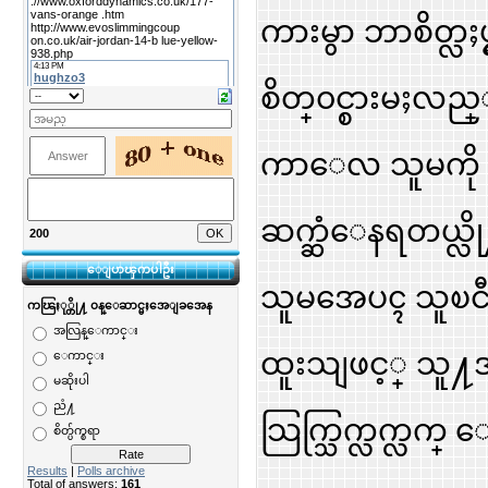
ကားမွာ ဘာစိတ္လႈပ
စိတ္၀င္စားမႈလည္
ကာေလ သူမကို တ
ဆက္ဆံေနရတယ္လို
200
ေျပာၾကပါဦး
သူမအေပၚ သူၿင
ကၽြႏု္တို႔ ၀န္ေဆာင္မႈအေျခအေန
အလြန္ေကာင္း
ထူးသျဖင့္ သူ႔အလ
ေကာင္း
မဆိုးပါ
ညံ႔
သြက္သြက္လက္လက
စိတ္ပ်က္စရာ
Results
|
Polls archive
Total of answers:
161