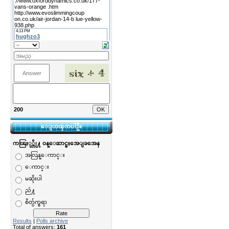
200
ေျပာၾကပါဦး
ကၽြႏု္တို႔ ၀န္ေဆာင္မႈအေျခအေန
အလြန္ေကာင္း
ေကာင္း
မဆိုးပါ
ညံ႔
စိတ္ပ်က္စရာ
Results
|
Polls archive
Total of answers:
161