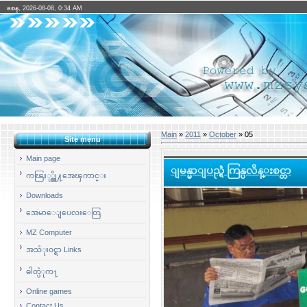
စေန, 2026-08-08, 0:34 AM
Main
»
2011
»
October
»
05
Site menu
Main page
ျမန္မာျပည္ရဲံ ကြန္ပလိန္းစင္တာ
ကၽြႏု္ပ္တို႔အေၾကာင္း
Downloads
အေမာေျပေလးေတြ
MZ Computer
အသံုး၀င္ရာ Links
ဓါတ္ပံုက႑
Online games
Contact Us