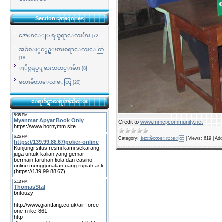
Section categories
အေမာေျပ ရယ္စရာေလးမ်ား
[72]
အခ်စ္ႏွင့္စဥ္းစားစရာေလးေတြ
[18]
ႏိုင္ငံရပ္ျခားသတင္းမ်ား
[8]
ခံစားမိတာေလးေတြ
[20]
ေရးခ်င္ရာေရးအသိေပး
Credit to
www.mmcpcommunity.net
Category:
ခံစားမိတာေလးေတြ
|
Views:
619
|
Add