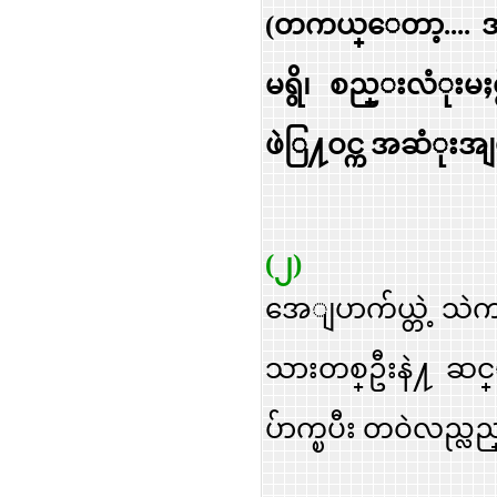
(တကယ္ေတာ့.... အဖ
မရွိ၊ စည္းလံုးမႈရ
ဖဲြ႔ဝင္က အဆံုး
(၂)
အေျပာက်ယ္တဲ့ သ
သားတစ္ဦးနဲ႔ ဆင
ပ်ာက္ၿပီး တဝဲလည