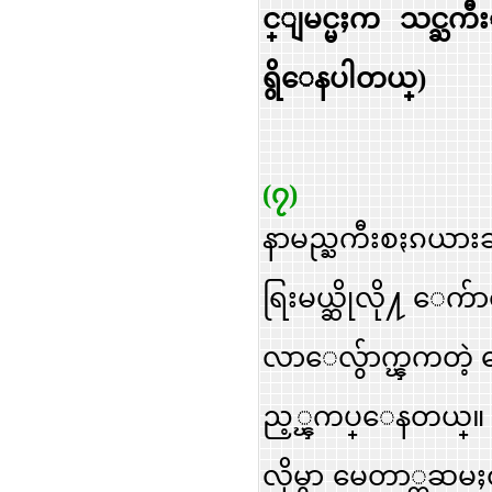
င္ျမင္မႈက သင္ႀကီ
ရွိေနပါတယ္)
(၇)
နာမည္ႀကီးစႏၵယ
ရြးမယ္ဆိုလို႔ ေက်
လာေလွ်ာက္ၾကတဲ့
ည့္ၾကပ္ေနတယ္။ စေလွ်
လိုမွာ မေတာ္တဆမႈ