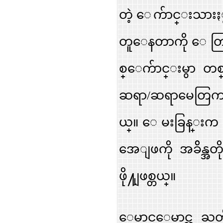
တဲ့ ေက်ာင္းသားႏ
တူေနတာကို ေတြ႔
စ္ေက်ာင္းမွာ တစ္ေ
ဆရာ/ဆရာမေတြက ေ
ယ္။ ေမးခြန္းက ႀတ
အေျဖကို အခ်ိန္အ
ဖို႔ျဖစ္တယ္။
ေမာင္ေမာင္က ႀတိဂံ