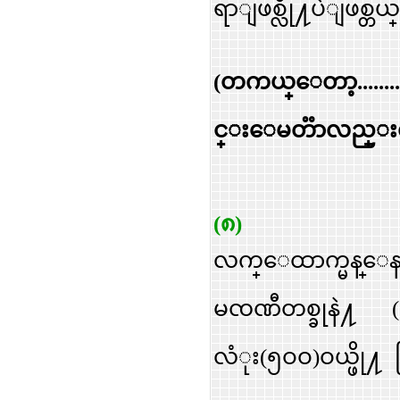
ရာျဖစ္လို႔ပဲျဖစ္တယ
(တကယ္ေတာ့........
င္းေမတၱာလည္းလိ
(၈)
လက္ေထာက္မန္ေနဂ
မၸဏီတစ္ခုနဲ႔ (၈ဝ
လံုး(၅ဝဝ)ဝယ္ဖို