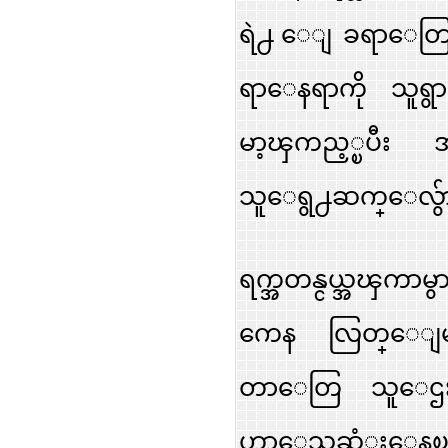
ရဲ႕ ေျခရာေတြကိ
ရာေနရာကို သူရွ
မာ့ၾကည့္ၿပီး အ
သူေရွ႕ဆက္ေလွ်ာက
ရက္အတန္ငယ္အၾကာ
ကေန လြတ္ေျမာက
တာေတြ သူေဌးသား
ဟာေသဆံုးေနၿပီ