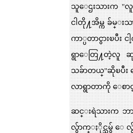
သူေဌးသားက "လူေတ
ငါတို႔အိမ္က ခ်မ
ကာ္ပတာငွားၿပီး ငါ့
ရွာေတြ႔တဲ့လူ 
သခ်ာတယ္"ဆိုၿပီး 
လာရွာတာကို ေစာင
ဆင္းရဲသားက ဘ
လွ်ာက္ႏိုင္သမွ် 