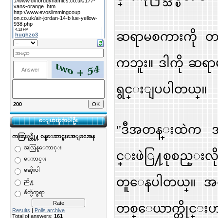
ဆရာမစကားကို တစ
ကဘူး။ ဒါကို ဆရ
ရွင္းျပပါတယ္။
200
ေျပာၾကပါဦး
"ဒီအတန္းထဲက အတ
ကၽြႏု္တို႔ ၀န္ေဆာင္မႈအေျခအေန
အလြန္ေကာင္း
င္းဖဲြ႔စုစည္းလိုက
ေကာင္း
မဆိုးပါ
တူေနပါတယ္။ အ
ညံ႔
စိတ္ပ်က္စရာ
တစ္ေယာက္တိုင္း
Results
|
Polls archive
Total of answers:
161