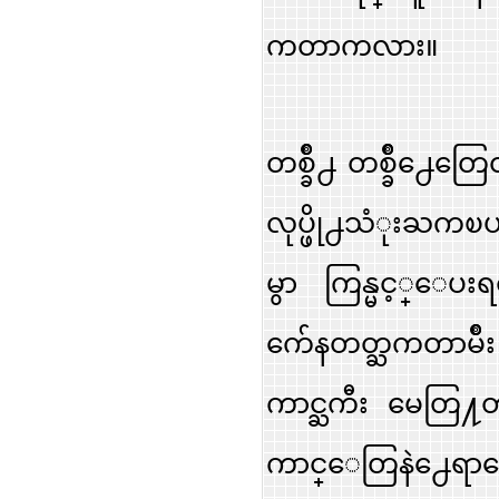
ကတာကလား။
တစ္ခ်ိဳ႕ တစ္ခ်ိဳ႕ေတြေ
လုပ္ဖို႕သံုးႀကၿပန
မွာ ကြန္မင့္ေပ
က်ေနတတ္ႀကတာမ်ိဳ
ကာင္ႀကီး မေတြ႔
ကာင္ေတြနဲ႕ေရ