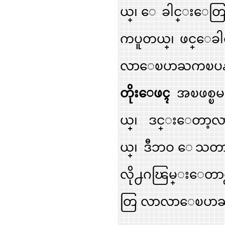
ယ္၊ ေခါင္းေတြက
ကပူတယ္၊ ဖင္ေခ
လာေၿပာႀကၿပန္ေ
တိုးေဖၚ
အၿဖစ္ၿမင
ယ္၊ ဒင္းေတာ့လား အ
ယ္၊ ဒီဘဝ ေသတာ
လို႕ဂၽြမ္းေတာင္
တြ လာလာေၿပာႀ