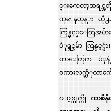
င္းကေတာ့အရင္အတို
က္ေနတုန္း တို႕
ကြန္မင့္ေတြအမ်ား
ပံုရွင္ခမ်ာ ကြန္မင့္မ်
တာေတြက ပံုနဲ႔မဆ
စကားလက္ဆံုလာက်
ေဖ့စ္ဘုတ္ကို
ကာစီနို