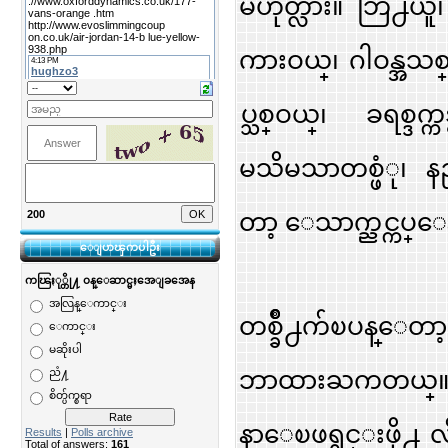
မဟု
တ္လား။ ဘြဲ႕ယ
ကားဝယ္၊ ဂါဝန္အသစ္ဝ
ပ္သစ္ဝယ္၊ ခရစ္ဒက္
မသိမသာတစ္ဖံု၊ 
တာ့ ေသာက္ညင္ကပ္ေ
200
ေျပာၾကပါဦး
ကၽြႏု္တို႔ ၀န္ေဆာင္မႈအေျခအေန
အလြန္ေကာင္း
တစ္ခ်ိဳ႕က်ၿပန္ေတာ့
ေကာင္း
မဆိုးပါ
ညံ႔
ဘာထားႀကတယ္။ အ
စိတ္ပ်က္စရာ
နာေၿဖရွင္းဖို႕ 
Results
|
Polls archive
Total of answers:
161