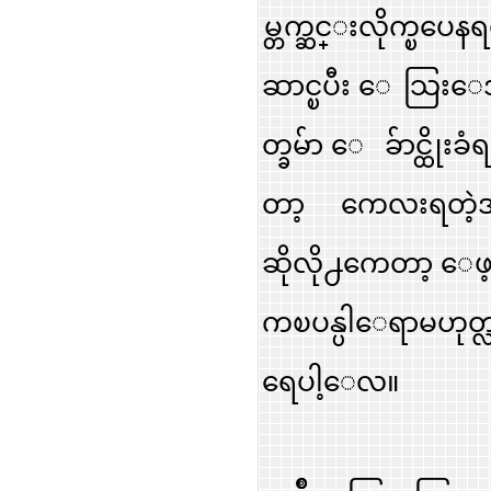
မ္တက္ဆင္းလိုက္ၿပေန
ဆာင္ၿပီး ေသြးေ
တ္ခမ်ာ ေခ်ာင္ထိ
တာ့ ကေလးရတဲ့
ဆိုလို႕ကေတာ့ ေ
ကၿပန္ပါေ
ရာမဟုတ္
ရေပါ့ေလ။