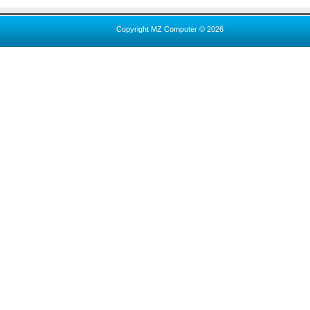
Copyright MZ Computer © 2026