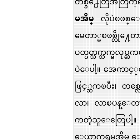
တစ္ခ်ိဳ႕ေတြအတြက္
မအိမ္
လိုပဲၿဖစ္ေ
မေတာ္မၿဖစ္လို႔ေ
ပတ္ပတ္သက္သက္မလုပ
ပဲေပါ့။ အေကာင့္ေတ
ဖြင့္ႀကၿပီး၊ တစ
လာ၊ လာၿပန္ေတာ
ကတဲ့သူေတြေပါ့။ 
ေယာကၡမအိမ္ 