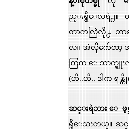
န္းစုတစ္ခု
လို သ
ည္းရွိေလရဲ႕
။ တ
တာကလြဲလို႕ ဘာဆ
လ။ အဲလိုက်ေတာ့ အ
တြက ေသာက္ရူးလ
(ဟိ..ဟိ.. ဒါက ရန္
ဆင္းရဲသား ေဖ့စ္ဘ
ရွိေသးတယ္။ ဆင္