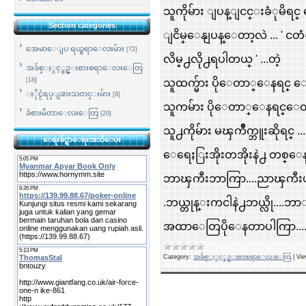
သူကိုမ်ား ျပန္ျငင္းခံုမိရင္
Section categories
ျငိမ္ေနျပန္ေတာ့လဲ ... ' ငတံ
အေမာေျပ ရယ္စရာေလးမ်ား
[72]
လိမ္႕လို႕ရပါတယ္ ' ...တဲ့
အခ်စ္ႏွင့္စဥ္းစားစရာေလးေတြ
[18]
သူထက္မ်ား ပိုေတာ္ေနရင္ ေျပာပ
ႏိုင္ငံရပ္ျခားသတင္းမ်ား
[8]
သူကမ်ား ပိုေတာ္ေနရင္ေတာ့လ
ခံစားမိတာေလးေတြ
[20]
သူ႕ကိုမ်ား မၾကိဳက္ဘူးဆိုရင္ ... " 
ေရးခ်င္ရာေရးအသိေပး
ေရေႏြးအိုးတအိုးနဲ႕ တစ္ေန႕
ဘာၾကီးဘာကြာ....ညာၾကီးပါ
.ဘယ္တုန္းကငါနဲ႕ဘယ္လို....ဘာ
အထာေတြပိုေနတာပါကြာ....
Category:
အခ်စ္ႏွင့္စဥ္းစားစရာေလးေတြ
|
Vie