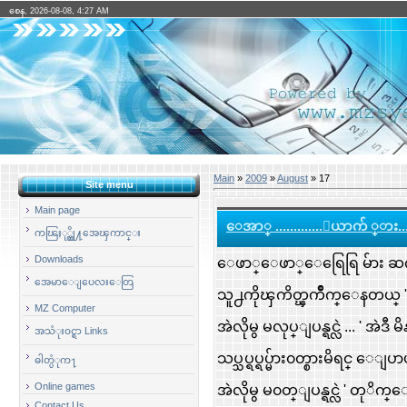
စေန, 2026-08-08, 4:27 AM
Main
»
2009
»
August
»
17
Site menu
Main page
ေအာ္ .............ေယာက် ္ား...
ကၽြႏု္ပ္တို႔အေၾကာင္း
Downloads
ေဖာ္ေဖာ္ေရြေရြ မ်ား ဆက္ဆံမ
အေမာေျပေလးေတြ
သူ႕ကိုၾကိတ္ၾကိဳက္ေနတယ္ ' .
MZ Computer
အဲလိုမွ မလုပ္ျပန္ရင္လဲ ... ' အဲဒ
အသံုး၀င္ရာ Links
သပ္သပ္ရပ္ရပ္မ်ား၀တ္စားမိရင္ ေျပာ
ဓါတ္ပံုက႑
Online games
အဲလိုမွ မ၀တ္ျပန္ရင္လဲ ' တုိက္ေ
Contact Us