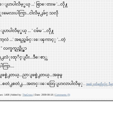
 ေျပာပါလိမ့္မယ္ ...' စြာေတးမ '...လို႔
ုးမေလးပါကြာ...ငါလိမ္႕ခ်င္ သလို
ါလိမ့္မယ္ ... ' ငဖ်ံမ '...လို႔
ဲ ...' အရည္အခ်င္းေၾကာင့္ '...တဲ့
လက္ဖက္ရည္ဆို္င္မွာ
လံုးထုိင္ျပီး...ဒီေစာ္က
ကြာ....
ျ
ဖစ္ခဲ႕တယ္...ညာျဖစ္ခဲ႕တယ္...အခု
မွ
..စတဲ႕
စတဲ႕....အတင္းေတြေျပာလာပါလိမ့္
...
အဆံုးထိဖတ္လိုလွ်င္ ဒီမွ
ws:
1408
|
Added by:
TheCross
|
Date:
2009-08-18
|
Comments (5)