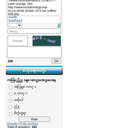
200
ေျပာၾကပါဦး
ကၽြႏု္တို႔ ၀န္ေဆာင္မႈအေျခအေန
အလြန္ေကာင္း
ေကာင္း
မဆိုးပါ
ညံ႔
စိတ္ပ်က္စရာ
Results
|
Polls archive
Total of answers:
161