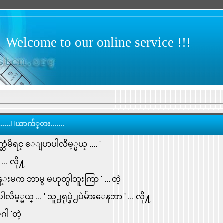
Welcome to our online service !!!
.....ေယာက်္ား.......
ိရင္ ေျပာပါလိမ့္မယ္ .... '
.. လို႔
ီ မိန္းမက ဘာမွ မဟုတ္ပါဘူးကြာ ' ... တဲ့
ပါလိမ့္မယ္ ... ' သူ႕ရုပ္နဲ႕ပဲမ်ားေနတာ ' ... လို႔
ဂါ 'တဲ့